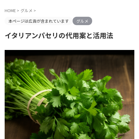
HOME
>
グルメ
>
本ページは広告が含まれています
グルメ
イタリアンパセリの代用案と活用法