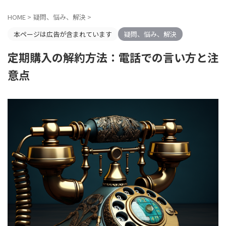
HOME
>
疑問、悩み、解決
>
本ページは広告が含まれています
疑問、悩み、解決
定期購入の解約方法：電話での言い方と注
意点