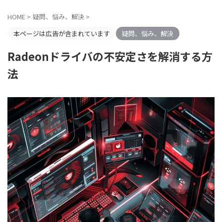
HOME
>
疑問、悩み、解決
>
本ページは広告が含まれています
疑問、悩み、解決
Radeonドライバの不安定さを解消する方
法