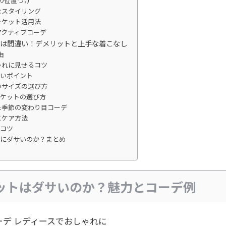
での位置づけ
なスタイリング
ャケット活用法
アクティブコーデ
のは間違い！デメリットと上手な着こなし
由
ゃれに見せるコツ
ないポイント
いサイズの選び方
ャケットの選び方
た季節の変わり目コーデ
とケア方法
るコツ
当にダサいのか？まとめ
ケットはダサいのか？魅力とコーデ例
ーデ レディースでおしゃれに