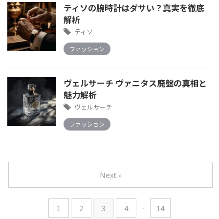
ティソの腕時計はダサい？真実を徹底
解析
ティソ
ファッション
ヴェルサーチ ヴァニタス廃盤の真相と
魅力解析
ヴェルサーチ
ファッション
Next »
1
2
3
4
…
14