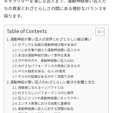
キャラクターを演じる芸人まで、運動神経悪い芸人た
ちの真実とわざとらしさの間にある微妙なバランスを
探ります。
Table of Contents
運動神経が悪い芸人の世界とわざとらしい振る舞い
ザブングル松尾の運動神経は嘘か本当か
いじめを乗り越えた運動神経悪い芸人たち
本当は運動神経が良い？意外な真実
ガチ中のガチ、運動神経悪い芸人2023
大げさなパフォーマンスの背後にあるもの
やらせ疑惑を探る、なんJの意見
やらせの証拠はあるのか？深掘り分析
運動神経が悪い芸人のわざとらしい動きの影響と文化
視聴者に与えるインパクトとは
わざとらしいパフォーマンスの心理学
芸人にとっての運動神経悪いキャラクター
エンタメ産業における役割と重要性
運動神経悪い芸人に対する世間の反応